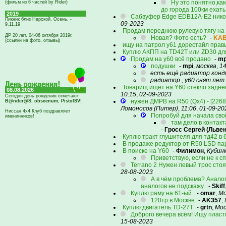
Ну это понятно,ка
(фильм из 6 частей by Rider)
до города 100км ехать
2019
Сабвуфер Edge EDB12A-E2 никому
Пикник близ Нерской. Осень. -
09-2023
9.11.19
Продам переднюю рулевую тягу на 
ДР 20 лет, 04-06 октября 2019г.
Новая? Фото есть?
-
KAB
(ссылки на фото, отзывы)
ищу на патрол у61 дорестайл прав
Куплю АКПП на TD42T или ZD30 дл
Продам на y60 всё продано
-
mp
подушки
-
mpi
,
москва
,
14
есть ещё радиатор конди
радиатор , y60 снят лет
Товарищ ищет на Y60 стекло задне
08.08.2026
10:15
,
02-09-2023
Сегодня день рождения отмечают
нужен ДМРВ на R50 (Qx4) - [226
B@nder@S
,
obscenum
,
PistolSV
!
Ломоносов (Питер)
,
11:06
,
01-09-20
Ниссан 4х4 Клуб поздравляет
Попробуй для начала сво
именинников!
там дело в контакт
-
Гросс Сергей (Львен
Куплю тракт глушителя для тд42 в 6
В продаже редуктор от R50 LSD пар
В поиске на Y60
-
Филимон
,
Кубин
Приветствую, если не к с
Terrano 2 Нужен левый трос стоя
28-08-2023
А в чём проблема? Аналог
аналогов не подскажу.
-
Skiff
Куплю раму на 61-ый.
-
omar
,
Мо
120тр в Москве
-
AK357
,
Куплю двигатель TD-27T
-
grtn
,
Мос
Доброго вечера всём! Ищу плас
15-08-2023