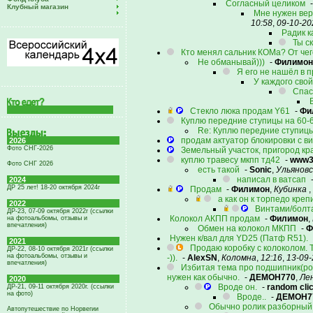
Согласный целиком
Клубный магазин
Мне нужен вер
10:58
,
09-10-20
Радик к
Ты с
Кто менял сальник КОМа? От чег
Не обманывай)))
-
Филимон
Я его не нашёл в 
У каждого сво
Спас
Стекло люка продам Y61
-
Фи
Куплю передние ступицы на 60-
Re: Куплю передние ступицы
продам актуатор блокировки с в
2026
Фото СНГ-2026
Земельный участок, пригород кр
куплю травесу мкпп тд42
-
www
Фото СНГ 2026
есть такой
-
Sonic
,
Ульяновс
написал в ватсап
2024
ДР 25 лет! 18-20 октября 2024г
Продам
-
Филимон
,
Кубинка
,
а как он к торпедо креп
2022
Винтами/болта
ДР-23, 07-09 октября 2022г (ссылки
Колокол АКПП продам
-
Филимон
,
на фотоальбомы, отзывы и
впечатления)
Обмен на колокол МКПП
-
Ф
Нужен к/вал для YD25 (Патф R51).
2021
Продаю коробку с колоколом. 
ДР-22, 08-10 октября 2021г (ссылки
на фотоальбомы, отзывы и
-)).
-
AlexSN
,
Коломна
,
12:16
,
13-09
впечатления)
Избитая тема про подшипник(рол
нужен как обычно.
-
ДЕМОН770
,
Ле
2020
Вроде он.
-
random cli
ДР-21, 09-11 октября 2020г. (ссылки
на фото)
Вроде..
-
ДЕМОН7
Обычно ролик разборный
Автопутешествие по Норвегии