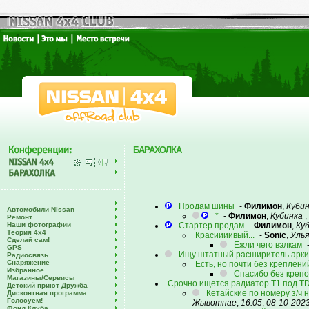
БАРАХОЛКА
Продам шины
-
Филимон
,
Куби
Автомобили Nissan
*
-
Филимон
,
Кубинка
,
Ремонт
Наши фотографии
Стартер продам
-
Филимон
,
Ку
Теория 4х4
Красиииивый...
-
Sonic
,
Улья
Сделай сам!
Ежли чего вэлкам
GPS
Ищу штатный расширитель арки
Радиосвязь
Снаряжение
Есть, но почти без креплени
Избранное
Спасибо без крепо
Магазины/Сервисы
Срочно ищется радиатор Т1 под T
Детский приют Дружба
Кетайские по номеру з/ч н
Дисконтная программа
Голосуем!
Жывотнае
,
16:05
,
08-10-202
Фонд Клуба