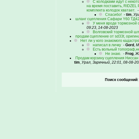
С колодками идут с неко
на время поставить, RIDZEL 
комплекта колодок хватает.
Спасибо!
-
tim
,
Ур
шланг сцепления Сафари Y60 ТД4
У меня вроде тормозной о
09:23
,
14-08-2023
Волговский тормозной шл
продам сцепление от sd33t, оригин
Нет ли у кого знакомого кадастр
написал в личку
-
Gord
,
М
Есть вольный топограф,н
Не знаю.
-
Frog
,
Ж
Продам корзину сцепления Ниссан 
tim
,
Урал, Заречный
,
22:01
,
08-08-2
Поиск сообщений
: