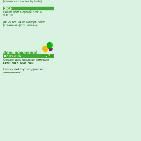
(фильм из 6 частей by Rider)
2019
Пикник близ Нерской. Осень. -
9.11.19
ДР 20 лет, 04-06 октября 2019г.
(ссылки на фото, отзывы)
07.08.2026
Сегодня день рождения отмечают
Excellenze
,
Ular
,
Чик
!
Ниссан 4х4 Клуб поздравляет
именинников!