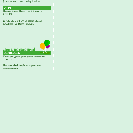
(фильм из 6 частей by Rider)
2019
Пикник близ Нерской. Осень. -
9.11.19
ДР 20 лет, 04-06 октября 2019г.
(ссылки на фото, отзывы)
09.08.2026
Сегодня день рождения отмечает
Tractor
!
Ниссан 4х4 Клуб поздравляет
именинника!