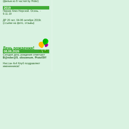
(фильм из 6 частей by Rider)
2019
Пикник близ Нерской. Осень. -
9.11.19
ДР 20 лет, 04-06 октября 2019г.
(ссылки на фото, отзывы)
08.08.2026
Сегодня день рождения отмечают
B@nder@S
,
obscenum
,
PistolSV
!
Ниссан 4х4 Клуб поздравляет
именинников!