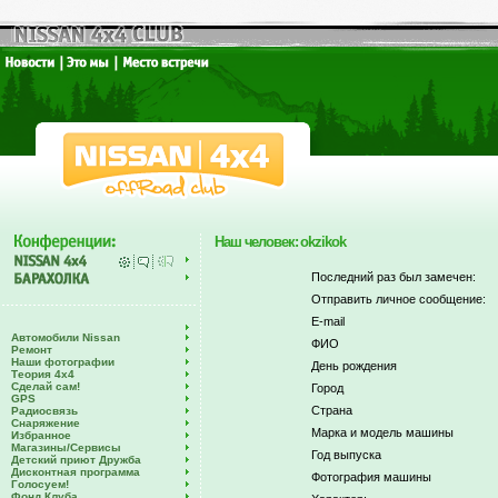
Наш человек: okzikok
Последний раз был замечен:
Отправить личное сообщение:
E-mail
Автомобили Nissan
ФИО
Ремонт
Наши фотографии
День рождения
Теория 4х4
Сделай сам!
Город
GPS
Страна
Радиосвязь
Снаряжение
Марка и модель машины
Избранное
Магазины/Сервисы
Год выпуска
Детский приют Дружба
Дисконтная программа
Фотография машины
Голосуем!
Фонд Клуба