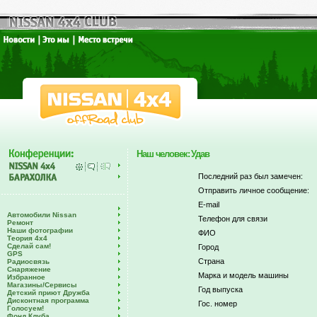
Наш человек: Удав
Последний раз был замечен:
Отправить личное сообщение:
E-mail
Автомобили Nissan
Телефон для связи
Ремонт
Наши фотографии
ФИО
Теория 4х4
Сделай сам!
Город
GPS
Страна
Радиосвязь
Снаряжение
Марка и модель машины
Избранное
Магазины/Сервисы
Год выпуска
Детский приют Дружба
Дисконтная программа
Гос. номер
Голосуем!
Фонд Клуба