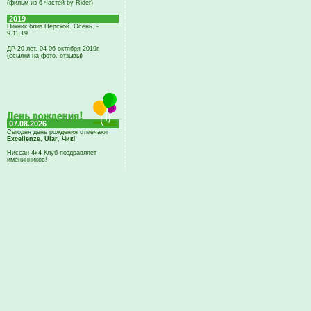
(фильм из 6 частей by Rider)
2019
Пикник близ Нерской. Осень. -
9.11.19
ДР 20 лет, 04-06 октября 2019г.
(ссылки на фото, отзывы)
07.08.2026
Сегодня день рождения отмечают
Excellenze
,
Ular
,
Чик
!
Ниссан 4х4 Клуб поздравляет
именинников!