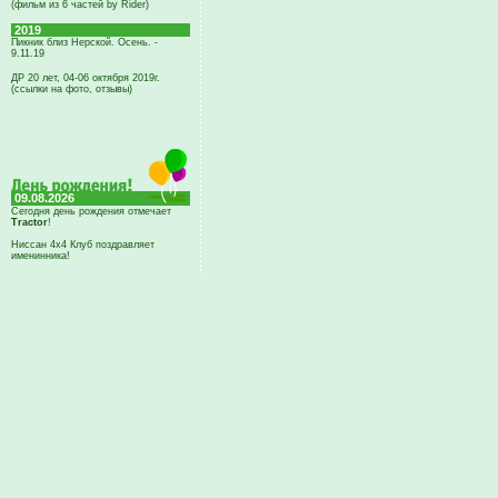
(фильм из 6 частей by Rider)
2019
Пикник близ Нерской. Осень. -
9.11.19
ДР 20 лет, 04-06 октября 2019г.
(ссылки на фото, отзывы)
09.08.2026
Сегодня день рождения отмечает
Tractor
!
Ниссан 4х4 Клуб поздравляет
именинника!