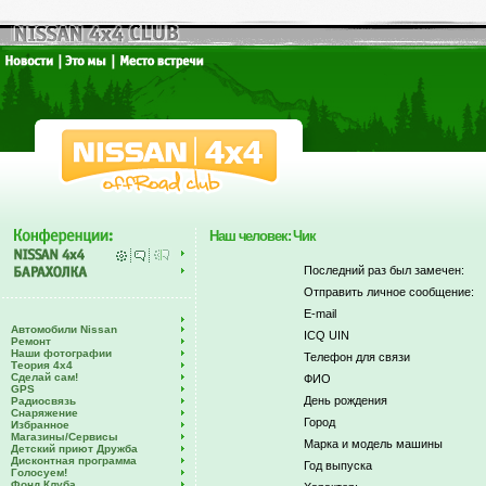
Наш человек: Чик
Последний раз был замечен:
Отправить личное сообщение:
E-mail
Автомобили Nissan
ICQ UIN
Ремонт
Наши фотографии
Телефон для связи
Теория 4х4
Сделай сам!
ФИО
GPS
День рождения
Радиосвязь
Снаряжение
Город
Избранное
Магазины/Сервисы
Марка и модель машины
Детский приют Дружба
Дисконтная программа
Год выпуска
Голосуем!
Фонд Клуба